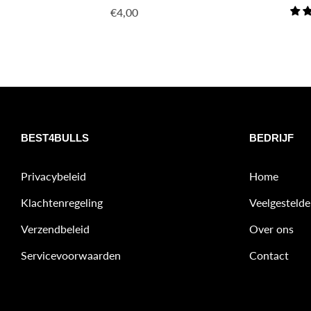
Normale
€4,00
prijs
BEST4BULLS
BEDRIJF
Privacybeleid
Home
Klachtenregeling
Veelgestelde
Verzendbeleid
Over ons
Servicevoorwaarden
Contact