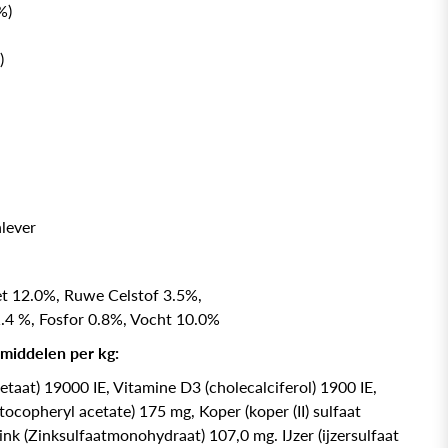
%)
)
lever
t 12.0%, Ruwe Celstof 3.5%,
.4 %, Fosfor 0.8%, Vocht 10.0%
smiddelen per kg:
cetaat) 19000 IE, Vitamine D3 (cholecalciferol) 1900 IE,
-tocopheryl acetate) 175 mg, Koper (koper (II) sulfaat
nk (Zinksulfaatmonohydraat) 107,0 mg. IJzer (ijzersulfaat