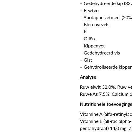
– Gedehydreerde kip (33
– Erwten
– Aardappelzetmeel (20%
– Bietenvezels
– Ei
– Oliën
– Kippenvet
– Gedehydreerd vis
– Gist
– Gehydroliseerde kippen
Analyse:
Ruw eiwit 32.0%, Ruw ve
Ruwe As 7.5%, Calcium 1
Nutritionele toevoeging
Vitamine A (alfa-retinyla
Vitamine E (all-rac alpha
pentahydraat) 14,0 mg, Zi