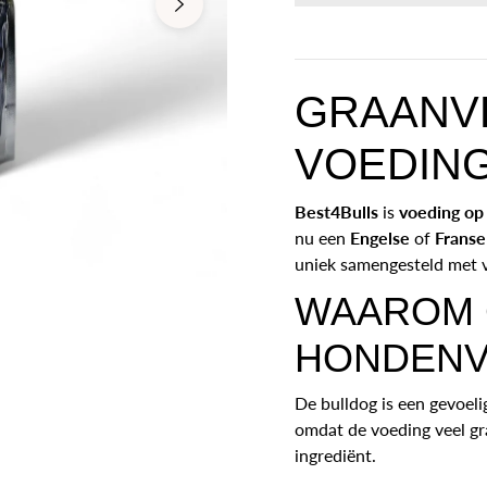
GRAANV
VOEDIN
Best4Bulls
is
voeding op
nu een
Engelse
of
Franse
uniek samengesteld met v
WAAROM 
HONDENV
De bulldog is een gevoeli
omdat de voeding veel gr
ingrediënt.