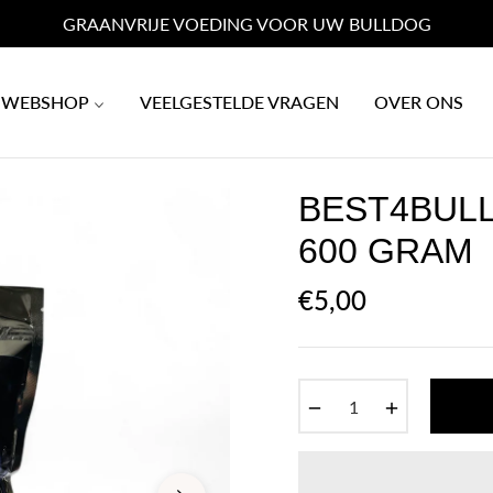
GRAANVRIJE VOEDING VOOR UW BULLDOG
WEBSHOP
VEELGESTELDE VRAGEN
OVER ONS
BEST4BULL
600 GRAM
€5,00
Normale
prijs
−
+