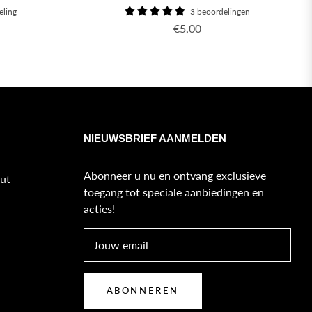
eling
3 beoordelingen
Normale
€5,00
prijs
NIEUWSBRIEF AANMELDEN
Abonneer u nu en ontvang exclusieve
ut
toegang tot speciale aanbiedingen en
acties!
Jouw email
ABONNEREN