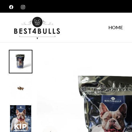
Fb
Ins
HOME