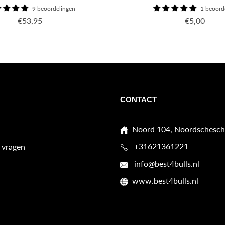
9 beoordelingen
1 beoord
Normale
Normale
€53,95
€5,00
prijs
prijs
CONTACT
Noord 104, Noordschesch
+31621361221
 vragen
info@best4bulls.nl
www.best4bulls.nl